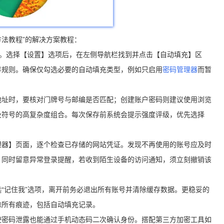
法教程”的解决方案教程：
单栏。选择【设置】选项后，在左侧导航栏找到并点击【自动填充】区
存规则。确保仅勾选必要的自动填充类型，例如只启用
密码管理器
而暂
地址时，要核对门牌号与邮编是否匹配；创建账户密码则建议使用浏览
及符号的高复杂度组合。每次保存前系统会提示强度评级，优先选择
理器】页面，逐个检查已存储的网站凭证。发现不再使用的账号应及时
。同时留意异常登录提醒，若收到陌生设备的访问通知，须立刻撤销该
“记住我”选项，离开前务必退出所有账号并清除缓存数据。更稳妥的
除所有痕迹，包括自动填充记录。
使密码泄露也能通过手机动态码二次确认身份。搭配第三方加密工具如