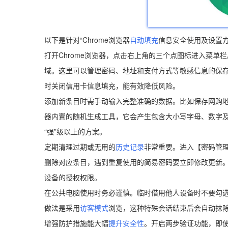
以下是针对“Chrome浏览器
自动填充
信息安全使用及设置方
打开Chrome浏览器，点击右上角的三个点图标进入菜
域。这里可以管理密码、地址和支付方式等敏感信息的保
时关闭信用卡信息填充，能有效降低风险。
添加新条目时需手动输入完整准确的数据。比如保存网购
器内置的随机生成工具，它会产生包含大小写字母、数字
“强”级以上的方案。
定期清理过期或无用的
历史记录
非常重要。进入【密码管
删除对应条目，遇到重复使用的简易密码要立即修改更新
设备的授权权限。
在公共电脑使用时务必谨慎。临时借用他人设备时不要勾选
做法是采用
访客模式
浏览，这种特殊会话结束后会自动抹
增强防护措施能大幅
提升安全性
。开启两步验证功能，即