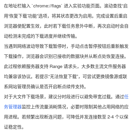
在地址栏输入 `chrome://flags` 进入实验功能页面。滚动查找“启
用‘恢复下载’功能”选项，将其状态更改为启用。完成设置后重启
浏览器使配置生效，此时若下载任务意外中断，再次启动时会自
动检测未完成的下载进度并继续传输。
当遇到网络波动导致下载暂停时，手动点击暂停按钮后重新触发
下载操作，浏览器会识别已接收的数据块并从断点处恢复连接。
此过程依赖服务器支持 Range 请求头，大多数主流文件服务器
均兼容该协议。若提示“无法恢复下载”，可尝试更换镜像源或联
系网站管理员确认是否开启断点续传支持。
对于大文件下载场景，建议分时段进行以避免带宽过载。通过
任
务管理器
监控上传流量消耗情况，必要时限制其他占用网络的应
用进程。若频繁出现断连问题，可降低并发连接数至 2-4 个以保
证稳定性。