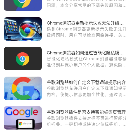
问题，本文分享常见的下载失败原因和修
复方案，帮助用户顺利完成文件下载。
Chrome浏览器更新提示失败无法升级的修复教程
遇到Chrome浏览器更新提示失败无法升
级问题时，用户可以检查网络连接、关闭
安全软件及手动下载安装包进行修复。
Chrome浏览器如何通过智能化隐私模式提供更精准的保护
智能化隐私模式让Chrome浏览器能够精
准识别并保护用户的个人数据，避免隐私
泄露。本文讲解如何启用和配置智能隐私
模式，确保您的数据在浏览过程中得到更
谷歌浏览器如何自定义下载通知提示内容
高程度的保护。
谷歌浏览器允许用户自定义下载通知提示
内容，使提示信息更加个性化。通过调整
通知设置，用户可以获得更符合个人需求
的下载提醒，提升浏览器的使用舒适度和
谷歌浏览器插件是否支持智能标签页管理
效率。
谷歌浏览器插件支持对标签页进行智能分
组折叠、一键切换或快速定位标签组，帮
助用户高效管理海量网页，提升多任务浏