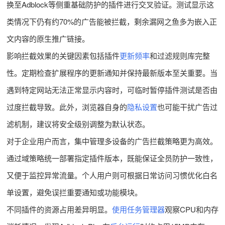
换至Adblock等侧重基础防护的插件进行交叉验证。测试显示这
类情况下仍有约70%的广告能被拦截，剩余漏网之鱼多为嵌入正
文内容的原生推广链接。
影响拦截效果的关键因素包括插件
更新频率
和过滤规则库完整
性。定期检查扩展程序的更新通知并保持最新版本至关重要。当
遇到特定网站无法正常显示内容时，可临时暂停插件测试是否由
过度拦截导致。此外，浏览器自身的
隐私设置
也可能干扰广告过
滤机制，建议将安全级别调整为默认状态。
对于企业用户而言，集中管理多设备的广告拦截策略更为高效。
通过域策略统一部署指定插件版本，既能保证全员防护一致性，
又便于监控异常流量。个人用户则可根据日常访问习惯优化白名
单设置，避免误拦重要通知或功能模块。
不同插件的资源占用差异明显。
使用任务管理器
观察CPU和内存