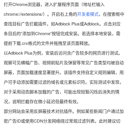
打开Chrome浏览器，进入扩展程序页面（地址栏输入
chrome://extensions/）。开启右上角的
开发者模式
，在搜索框中
查找目标广告拦截插件，如Adblock Plus或Adblock。点击对应
条目后的“添加到Chrome”按钮完成安装。若选择本地安装，需
提前下载.crx格式的文件并拖拽至该页面释放。
以Adblock Plus为例，安装后访问含广告较多的网页进行测试。
观察可见横幅广告、视频前贴片及弹窗等常见广告类型均被自动
屏蔽，页面加载速度显著提升。该插件支持自定义规则编辑，用
户可手动添加需要过滤的域名或元素标识符。实际测试中发现，
对于采用动态脚本加载的广告，可能出现短暂闪烁后消失的情
况，说明拦截存在微小延迟但最终有效。
部分网站会采用反屏蔽技术对抗插件。例如某些新闻门户通过加
密广告ID或使用CDN分发网络绕过常规过滤列表。此时建议切