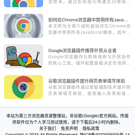
览效率。通过实用技巧快速访问常用网
页，提升浏览体验。
如何在Chrome浏览器中禁用所有JavaScript脚本
本文将为大家介绍的是如何在Chrome浏
览器中禁用所有JavaScript脚本，其中介
绍了三种方法，包含了通过浏览器设置禁
用JavaScript、使用开发者工具禁用
Google浏览器插件推荐外贸从业者
JavaScript、安装浏览器扩展禁用
Google浏览器作为跨境电商与外贸协作
JavaScript等方法介绍。
的核心工具，插件配置直接决定市场洞察
效能。本合集甄选涵盖竞品调研、邮件协
作与精准选品的效率插件，助您构建极速
谷歌浏览器插件提升网页表单填写体验
精准的外贸工作流。
谷歌浏览器插件通过智能辅助技术提升网
页表单填写体验，提高输入效率和准确
度。
本站为第三方浏览器资源整理站，非谷歌(Google)官方网站。所提
供软件仅为个人学习测试使用，请于下载后24小时内删除。
关于我们
免责声明
隐私政策
Copyright © 2024 All Rights Reserved.
陕ICP备2022009006号-14