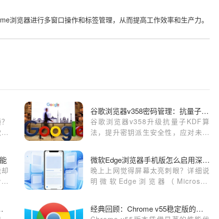
hrome浏览器进行多窗口操作和标签管理，从而提高工作效率和生产力。
谷歌浏览器v358密码管理：抗量子KDF算法升级
频？
谷歌浏览器v358升级抗量子KDF算
歌浏
法，提升密钥派生安全性，应对未来
需要
量子计算攻击威胁。
能
微软Edge浏览器手机版怎么启用深色主题
能却
晚上上网觉得屏幕太亮刺眼？详细说
看下
明微软Edge浏览器（Microsoft
有烦
Edge）手机版怎么启用深色主题，
有效减小高亮度背景对眼睛的刺激，
器中加速视频内容加载
经典回顾：Chrome v55稳定版的性能飞跃
提供舒适浏览体验。
速，
Chrome v55版本凭借显著的性能优