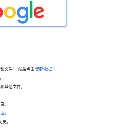
像和文件”，然后点击“
清除数据
”。
e。
频和其他文件。
记录。
数据
。
历史。