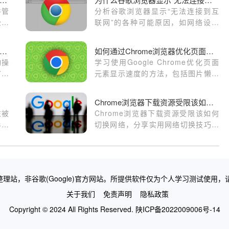
并管
分析谷歌浏览器显示“无法连接到互
全和
联网”的各种可能原因，如网络设置
错误、DNS问题等，并提供相应的有
效解决之道。
歌浏览器插件是否允许后台抓取网页内容
如何通过Chrome浏览器优化页面的元素显示速度
动操
学习使用Google Chrome优化页面
扩展
元素显示速度的方法，包括图片懒加
置
载、优先级调整等。
权限
Chrome浏览器下载资源受限该如何切换网络
往被
Chrome浏览器下载资源受限该如何
半功
切换网络，分享实用网络切换技巧，
径，
确保下载资源顺利获取。
配置
览的
方位
理站，非谷歌(Google)官方网站。所提供软件仅为个人学习测试使用，
取效
关于我们
免责声明
隐私政策
Copyright © 2024 All Rights Reserved.
陕ICP备2022009006号-14