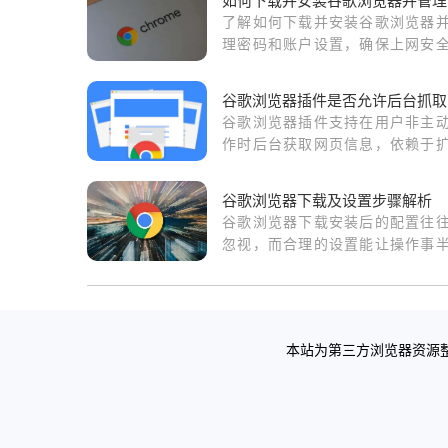
了解如何下载并安装谷歌浏览器
理密码和账户设置，确保上网安
账户隐私得到有效保护。
谷
谷歌浏览器插件支持在用户非主
作时后台获取网页信息，依赖于
的权限配置，如主动设
“background”和“activeTab”等
谷歌浏览器下载及设置步骤解析
以实现持续内容监听与抓取。
谷歌浏览器下载安装后的配置往
忽视，而合理的设置能让操作事
倍。深入解析获取安装资源的路
并分享如何优化默认搜索引擎、
无痕模式以及开启增强型安全浏
方法，通过精细化设置步骤，全
本站为第三方浏览器资源整
提升您的上网隐私系数与内容获
率。