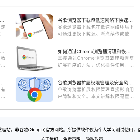
歌浏览器下载文件时如何提高下载稳定性
谷歌浏览器下载包低速网络下快速下载安装技巧
和速
谷歌浏览器下载包在低速网络环境下
载稳
可通过更换下载源、断点续传或使用
完成
下载管理工具实现快速下载安装，保
证安装顺利完成。
歌浏览器书签快速整理操作方案解析教程
如何通过Chrome浏览器清理和恢复扩展程序
。教
掌握通过Chrome浏览器清理和恢复
量管
扩展程序的方法，优化插件使用，提
理书
升浏览器性能，适合需要管理插件的
。
用户。
的跨站脚本攻击（XSS）
谷歌浏览器扩展权限管理及安全风险防范
何有
谷歌浏览器扩展权限管理直接影响用
给大
户隐私和安全。本文讲解权限配置方
保用
法及风险防范策略，保障浏览器安全
使用。
理站，非谷歌(Google)官方网站。所提供软件仅为个人学习测试使用，
关于我们
免责声明
隐私政策