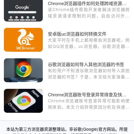
Chrome浏览器插件如何处理跨域资源请求限制
该Chrome插件帮助开发者解决浏览器跨
域资源请求限制的问题，自由访问外部
API和资源，适合开发和调试工作。
安卓版uc浏览器如何转换文件
大家平时在手机上都用哪些浏览器呢，例
如QQ浏览器，uc浏览器，谷歌浏览器还
有系统自带的浏览器等等，浏览器给我们
生活与工作带来了不小的帮助，看视频，
谷歌浏览器如何导入其他浏览器的书签
查资料，看新闻等等，小编经常使用的uc
有的用户不知道谷歌浏览器如何导入其他
浏览器推荐给大家，今天就为大家介绍下
浏览器的书签？于是，本文给大家准备了
安卓版uc浏览器如何转换文件，加密文件
具体的操作方法，一起学习下吧。
在哪里看，感兴趣的小伙伴一起来看看
吧！
Chrome浏览器账号登录异常排查及快速修复技巧
Chrome浏览器账号登录异常可能影响使
用体验。本文介绍异常原因分析及快速修
复方法，确保账号顺畅登录和稳定使用。
本站为第三方浏览器资源整理站，非谷歌(Google)官方网站。所提