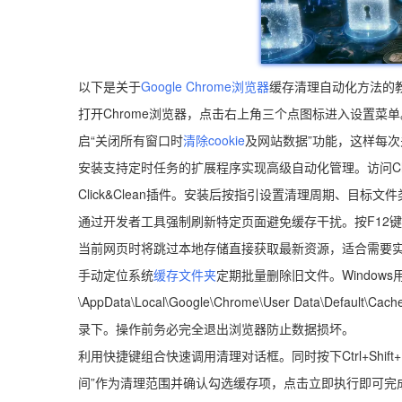
以下是关于
Google Chrome浏览器
缓存清理自动化方法的
打开Chrome浏览器，点击右上角三个点图标进入设置菜单。
启“关闭所有窗口时
清除cookie
及网站数据”功能，这样每
安装支持定时任务的扩展程序实现高级自动化管理。访问Chrom
Click&Clean插件。安装后按指引设置清理周期、目
通过开发者工具强制刷新特定页面避免缓存干扰。按F12键
当前网页时将跳过本地存储直接获取最新资源，适合需要
手动定位系统
缓存文件夹
定期批量删除旧文件。Windows用
\AppData\Local\Google\Chrome\User Data\Default\C
录下。操作前务必完全退出浏览器防止数据损坏。
利用快捷键组合快速调用清理对话框。同时按下Ctrl+Shift+D
间”作为清理范围并确认勾选缓存项，点击立即执行即可完