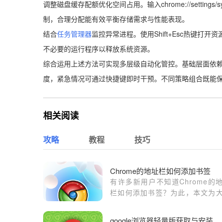
调整磁盘缓存配额优化空间占用。输入chrome://settin
制，合理分配能有效平衡存储需求与性能表现。
结合
任务管理器
监控异常进程。使用Shift+Esc热键
不必要的运行程序以释放系统资源。
综合运用上述方法可实现多层级自动化管控。基础层面依
度，紧急情况可通过快捷键即时干预。不同策略组合既能
相关阅读
攻略
教程
技巧
Chrome的地址栏如何添加书签
有许多新用户不知道Chrome的
栏如何添加书签？为此，本文为
带来了详细的操作步骤，以及使
巧。
google浏览器轻量版获取与安装