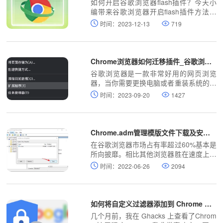
如何开启谷歌浏览器flash插件？今天小
编带来谷歌浏览器开启flash插件方法分
享，大家参考下面的步骤操作就可以顺利
时间：2023-12-13
719
解决这个问题。
Chrome浏览器如何迁移插件_谷歌浏览器迁移插件方法
谷歌浏览器是一款非常好用的网页浏览
器，当你需要更换电脑或者重装系统的时
候
时间：2023-09-20
1427
Chrome.adm管理模版文件下载及安装方法！
在谷歌浏览器市场占有率超过60%基本是
所向披靡。相比其他浏览器胜在速度上，
简洁快速。专业人士爱用chrome，用chr
时间：2022-06-26
2094
ome再也看不上别的浏览器了。
如何将自定义过滤器添加到 Chrome 广告拦截扩展 ÂµBlock?
几个月前，我在 Ghacks 上查看了Chrom