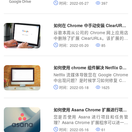
邮件等操作的新弹出窗口。用户接受这些
时间：2022-05-27
397
更改并且也在寻找下一个更改。Google
Drive 与 Gmail 撰写窗口集成在一起。这
种集成使您能够轻松地在 Gmail 中共享
更大的文件
如何在 Chrome 中手动安装 ClearURLs 插件？
谷歌本周从公司的 Chrome 网上应用店
中删除了扩展 ClearURLs。该扩展的主
要目的是从网址中删除跟踪元素，以保护
时间：2022-05-20
85
其用户的隐私。
如何使用 chrome 组件解决 Netflix DRM 问题？
Netflix 流媒体导致您在 Google Chrome
中出现问题？是时候学习如何修复 Chro
me 组件了。
时间：2022-05-18
1625
如何使用 Asana Chrome 扩展进行项目管理？
您是否使用 Asana 进行项目和任务管
理？Asana Chrome 扩展程序可以进一步
提高您的工作效率。
时间：2022-05-16
61