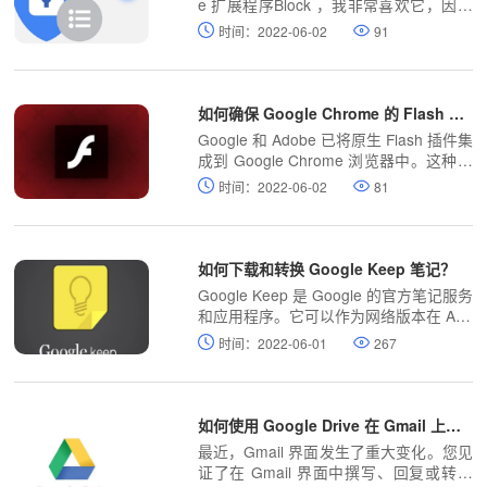
e 扩展程序Block ，我非常喜欢它，因为
它提供了与其他扩展程序相同级别的广告
时间：2022-06-02
91
和干扰拦截，但占用空间更小。
如何确保 Google Chrome 的 Flash 插件是最新的?
Google 和 Adobe 已将原生 Flash 插件集
成到 Google Chrome 浏览器中。这种集
成为计算机用户提供了两个好处和一个缺
时间：2022-06-02
81
点。集成的 Flash 插件意味着用户不再需
要在 PC 上安装 Flash。这也是有益的，
因为插件的更新发生在后台，而不必由用
户启动。
如何下载和转换 Google Keep 笔记？
Google Keep 是 Google 的官方笔记服务
和应用程序。它可以作为网络版本在 And
roid 上使用，也可以作为 Google Chrom
时间：2022-06-01
267
e 的浏览器扩展使用。
如何使用 Google Drive 在 Gmail 上共享大文件？
最近，Gmail 界面发生了重大变化。您见
证了在 Gmail 界面中撰写、回复或转发