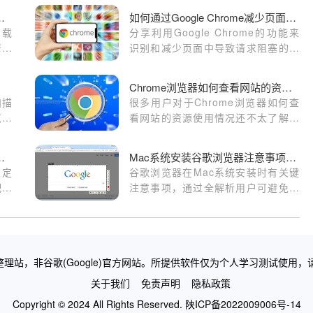
载安装包卸载操作详解
如何通过Google Chrome减少页面中请求的阻塞时间
卸载
分享利用Google Chrome的功能来
清理
识别和减少页面中导致请求阻塞的因
素，使页面能够更快速地作出响应并
完成渲染。
Chrome浏览器如何查看网站的资源使用情况
扫描
很多用户对于Chrome浏览器如何查
览技
看网站的资源使用情况还不太了解，
多种
于是，本文为大家提供了详细的操
作，欢迎一起学习！
版快速安装及配置方法教程
Mac系统安装谷歌浏览器注意事项全解析
稳定
谷歌浏览器在Mac系统安装时有关键
配置
注意事项，通过全解析用户可避免错
器部
误并优化配置。确保浏览器顺利运行
并提升使用效率。
理站，非谷歌(Google)官方网站。所提供软件仅为个人学习测试使用，
关于我们
免责声明
隐私政策
Copyright © 2024 All Rights Reserved.
陕ICP备2022009006号-14