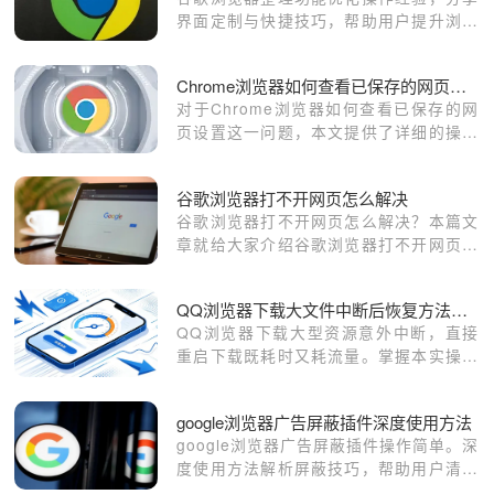
界面定制与快捷技巧，帮助用户提升浏览
器高效使用体验。
Chrome浏览器如何查看已保存的网页设置
对于Chrome浏览器如何查看已保存的网
页设置这一问题，本文提供了详细的操作
教程，希望可以帮助各位用户更好地使用
Chrome浏览器。
谷歌浏览器打不开网页怎么解决
谷歌浏览器打不开网页怎么解决？本篇文
章就给大家介绍谷歌浏览器打不开网页具
体解决方案，有需要的朋友不妨来看看了
解一下吧。
QQ浏览器下载大文件中断后恢复方法教程
QQ浏览器下载大型资源意外中断，直接
重启下载既耗时又耗流量。掌握本实操手
册中的任务校验提取与断点恢复技巧，能
帮您在链接失效前挽救进度，确保文件安
google浏览器广告屏蔽插件深度使用方法
全完整地下载落地，告别重复等待。
google浏览器广告屏蔽插件操作简单。深
度使用方法解析屏蔽技巧，帮助用户清除
网页广告，提升浏览体验和加载速度。