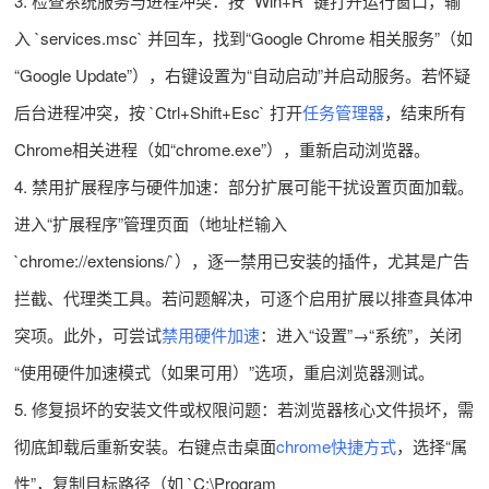
3. 检查系统服务与进程冲突：按 `Win+R` 键打开运行窗口，输
入 `services.msc` 并回车，找到“Google Chrome 相关服务”（如
“Google Update”），右键设置为“自动启动”并启动服务。若怀疑
后台进程冲突，按 `Ctrl+Shift+Esc` 打开
任务管理器
，结束所有
Chrome相关进程（如“chrome.exe”），重新启动浏览器。
4. 禁用扩展程序与硬件加速：部分扩展可能干扰设置页面加载。
进入“扩展程序”管理页面（地址栏输入
`chrome://extensions/`），逐一禁用已安装的插件，尤其是广告
拦截、代理类工具。若问题解决，可逐个启用扩展以排查具体冲
突项。此外，可尝试
禁用硬件加速
：进入“设置”→“系统”，关闭
“使用硬件加速模式（如果可用）”选项，重启浏览器测试。
5. 修复损坏的安装文件或权限问题：若浏览器核心文件损坏，需
彻底卸载后重新安装。右键点击桌面
chrome快捷方式
，选择“属
性”，复制目标路径（如 `C:\Program