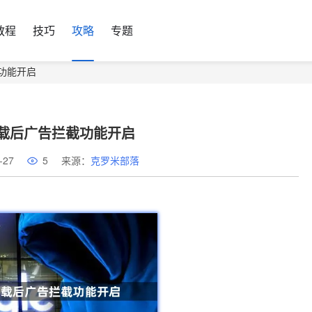
教程
技巧
攻略
专题
功能开启
载后广告拦截功能开启
-27
5
来源：
克罗米部落