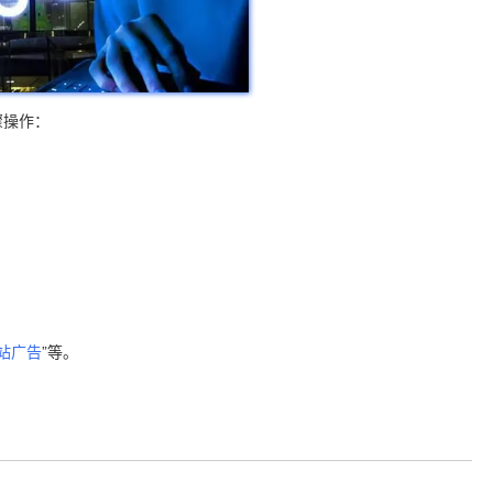
骤操作：
。
站广告
”等。
。