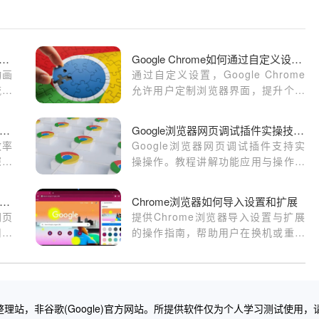
过Google Chrome减少网页动画的加载延迟
Google Chrome如何通过自定义设置提升用户界面个性化
动画
通过自定义设置，Google Chrome
流畅
允许用户定制浏览器界面，提升个性
化体验。学习如何通过个性化设置打
造符合个人需求的浏览环境，让浏览
歌浏览器手机版网页加载优化进阶技巧
Google浏览器网页调试插件实操技巧与方法
体验更加独特和舒适。
效率
Google浏览器网页调试插件支持实
深度
操操作。教程讲解功能应用与操作解
染逻
析，帮助用户高效排查网页问题。
，实
歌浏览器下载完成后网页开发工具使用技巧
Chrome浏览器如何导入设置和扩展
网页
提供Chrome浏览器导入设置与扩展
用户
的操作指南，帮助用户在换机或重装
提高
后快速恢复浏览器原有使用环境。
理站，非谷歌(Google)官方网站。所提供软件仅为个人学习测试使用，