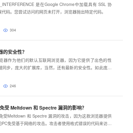
N_INTERFERENCE 是在Google Chrome中加载具有 SSL 协
误代码。您尝试访问的网页未打开，浏览器抛出特定代码。
304
器的安全性？
览器作为他们的默认互联网浏览器，因为它提供了出色的性
缝同步，庞大的扩展库，当然，还有最新的安全性。如此庞大
掉以轻心，所以会尽快修复安全漏洞。虽然谷歌会密切关注更
户也有责任获得安全的互联网浏览体验负。谷歌有一些内置的
246
以利用这些设置和功能来显著增强谷歌的安全性。
免受 Meltdown 和 Spectre 漏洞的影响？
 免受Meltdown 和 Spectre 漏洞的攻击，因为这款浏览器提供
的PC免受基于网络的攻击。攻击者使用格式错误的代码来访问
据。