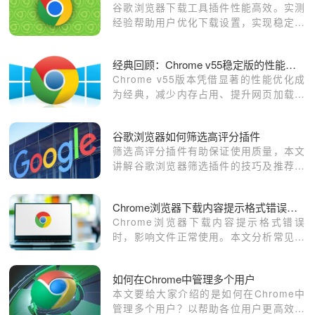
谷歌浏览器下载工具插件性能高效。实测
经验帮助用户优化下载设置，实现稳定高
速下载，提高文件管理效率和操作便利
性。
经典回顾：Chrome v55稳定版的性能飞跃
Chrome v55版本凭借显著的性能优化成
为经典，减少内存占用、提升网页加载速
度。本文回顾该版本的关键更新，分析与
前后版本的差异，并探讨其对现代浏览器
谷歌浏览器如何筛选高评分插件
的影响，为怀旧用户提供参考。
筛选高评分插件有助保证使用质量，本文
讲解谷歌浏览器筛选插件的技巧及推荐优
质插件选择方法。
Chrome浏览器下载内容提示格式错误的排查思路
Chrome浏览器下载内容提示格式错误
时，影响文件正常使用。本文分析常见原
因并提供排查思路，帮助用户快速定位问
题并修复格式异常。
如何在Chrome中管理多个用户
本文要给大家介绍的是如何在Chrome中
管理多个用户？以帮助各位用户更高效地